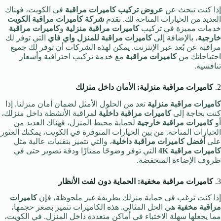
إذا كنت تبحث عن
عروض تركيب كاميرات مراقبة
في الكويت، فهناك
العديد من الخيارات المتاحة لك. تقدم
شركة كاميرات مراقبة الكويت
خدمات مميزة في تركيب
كاميرات مراقبة منزلية
و
كاميرات مراقبة
خارجية
، بالإضافة إلى
كاميرات مراقبة للمنزل واي فاي
التي توفر لك
مراقبة عن بُعد عبر الإنترنت. يمكن لهذه الشركات أن توفر لك جميع
احتياجاتك من
كاميرات مراقبة
مع خدمة تركيب احترافية وأسعار
تنافسية.
2.
كاميرات مراقبة منزلية: الأمان داخل منزلك
كاميرات مراقبة منزلية
تعد من الحلول الأمثل لضمان أمان منزلنا. إذا
كنت بحاجة إلى
كاميرات مراقبة داخلية
لمراقبة الأنشطة داخل منزلك،
أو
كاميرات مراقبة خارجية
لحماية محيط المنزل، فهناك العديد من
الخيارات المتاحة. من بين الخيارات المتوفرة في الكويت، يمكنك العثور
على
أفضل كاميرات مراقبة داخلية
، والتي تتميز بتقنيات عالية مثل
كاميرات مراقبة 4K
التي توفر وضوحًا ممتازًا ودقة تصوير حتى في
ظروف الإضاءة المنخفضة.
3.
كاميرات مراقبة مخفية: الحماية دون لفت الأنظار
إذا كنت ترغب في حماية منزلك بطريقة غير ملحوظة، فإن
كاميرات
مراقبة مخفية
هي الحل المثالي. هذه الكاميرات تتميز بصغر حجمها،
مما يجعلها سهلة الاختباء في أماكن متعددة داخل المنزل. في الكويت،