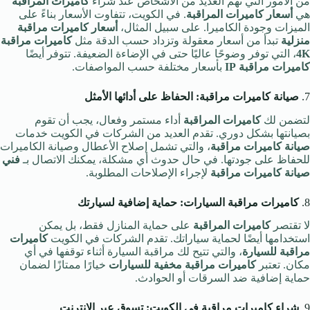
من الأمور التي تهم العديد من الأشخاص عند شراء
كاميرات المراقبة
هي
أسعار كاميرات المراقبة
. في الكويت، تتفاوت الأسعار بناءً على
الميزات وجودة الكاميرا. على سبيل المثال،
أسعار كاميرات مراقبة
منزلية
تبدأ من أسعار معقولة وتزداد حسب الدقة مثل
كاميرات مراقبة
4K
، التي توفر وضوحًا عاليًا حتى في الإضاءة الضعيفة. تتوفر أيضًا
كاميرات مراقبة IP
بأسعار مختلفة حسب المواصفات.
7.
صيانة كاميرات مراقبة: الحفاظ على أدائها الأمثل
لتضمن لك
كاميرات المراقبة
أداء مستمر وفعال، يجب أن تقوم
بصيانتها بشكل دوري. تقدم العديد من الشركات في الكويت خدمات
صيانة كاميرات مراقبة
، والتي تشمل إصلاح الأعطال وصيانة الكاميرات
للحفاظ على جودتها. في حال حدوث أي مشكلة، يمكنك الاتصال بـ
فني
صيانة كاميرات مراقبة
لإجراء الإصلاحات المطلوبة.
8.
كاميرات مراقبة السيارات: حماية إضافية لسيارتك
لا تقتصر
كاميرات المراقبة
على حماية المنازل فقط، بل يمكن
استخدامها أيضًا لحماية سياراتك. تقدم الشركات في الكويت
كاميرات
مراقبة للسيارة
، والتي تتيح لك مراقبة السيارة أثناء توقفها في أي
مكان. تعتبر
كاميرات مراقبة مخفية للسيارات
خيارًا ممتازًا لضمان
حماية إضافية ضد السرقات أو الحوادث.
9.
شراء كاميرات مراقبة في الكويت: تسوق عبر الإنترنت