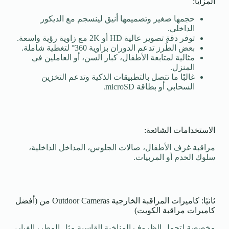
المزايا:
حجمها صغير وتصميمها أنيق لينسجم مع الديكور
الداخلي.
توفر دقة تصوير عالية HD أو 2K مع زاوية رؤية واسعة.
بعض الطُرز تدعم الدوران بزاوية 360° لتغطية شاملة.
مثالية لمتابعة الأطفال، كبار السن، أو العاملين في
المنزل.
غالبًا ما تتصل بالتطبيقات الذكية وتدعم التخزين
السحابي أو بطاقة microSD.
الاستخدامات الشائعة:
مراقبة غرف الأطفال، صالات الجلوس، المداخل الداخلية،
سلوك الخدم أو المربيات.
ثانيًا: كاميرات المراقبة الخارجية Outdoor Cameras من (أفضل
كاميرات مراقبة الكويت)
مخصصة لتحمل الظروف المناخية القاسية مثل المطر، الغبار،