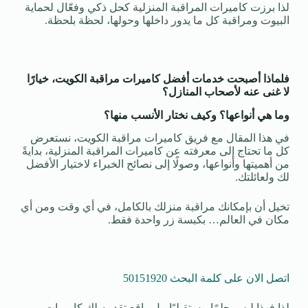
لذا برزت كاميرات المراقبة المنزلية كحل ذكي وفعّال لحماية
البيوت ومراقبة كل ما يدور داخلها وحولها، لحظة بلحظة.
فلماذا أصبحت خدمات أفضل كاميرات مراقبة الكويت، خيارًا
لا غنى عنه لأصحاب المنازل؟
وما هي أنواعها؟ وكيف نختار الأنسب منها؟
في هذا المقال مع فريق كاميرات مراقبة الكويت، نستعرض
كل ما تحتاج إلى معرفته عن كاميرات المراقبة المنزلية، بدايةً
من أهميتها وأنواعها، وصولًا إلى نصائح الخبراء لاختيار الأفضل
لك ولعائلتك.
تخيل أن بإمكانك مراقبة منزلك بالكامل، في أي وقت ومن أي
مكان في العالم… بكبسة زر واحدة فقط.
اتصل الان على كلمة البحث 50151920
لذا فهذا ليس حلمًا مستقبليًا، بل واقع تقدمه لك كاميرات