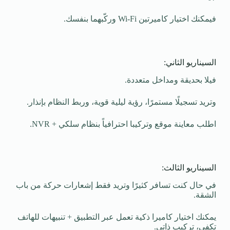
فيمكنك اختيار كاميرتين Wi-Fi وركّبهما بنفسك.
السيناريو الثاني:
فيلا بحديقة ومداخل متعددة.
وتريد تسجيلًا مستمرًا، رؤية ليلية قوية، وربط النظام بإنذار.
اطلب معاينة موقع وتركيبا احترافياً بنظام سلكي + NVR.
السيناريو الثالث:
في حال كنت تسافر كثيرًا وتريد فقط إشعارات حركة من باب
الشقة.
يمكنك اختيار كاميرا ذكية تعمل عبر التطبيق + تنبيهات للهاتف
تكفي، تركيب ذاتي.