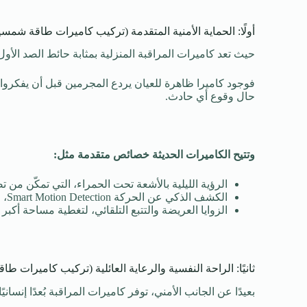
أولًا: الحماية الأمنية المتقدمة (تركيب كاميرات طاقة شمسي
حيث تعد كاميرات المراقبة المنزلية بمثابة حائط الصد الأ
فوجود كاميرا ظاهرة للعيان يردع المجرمين قبل أن يفكروا 
حال وقوع أي حادث.
وتتيح الكاميرات الحديثة خصائص متقدمة مثل:
الرؤية الليلية بالأشعة تحت الحمراء، التي تمكّن من
الكشف الذكي عن الحركة Smart Motion Detection، والذي يميز بين الأشخاص والحيوانات أو الأشجار المتحركة لتجنب الإنذارات الكاذبة.
الزوايا العريضة والتتبع التلقائي، لتغطية مساحة أكب
ثانيًا: الراحة النفسية والرعاية العائلية (تركيب كاميرات ط
بعيدًا عن الجانب الأمني، توفر كاميرات المراقبة بُعدًا إنساني