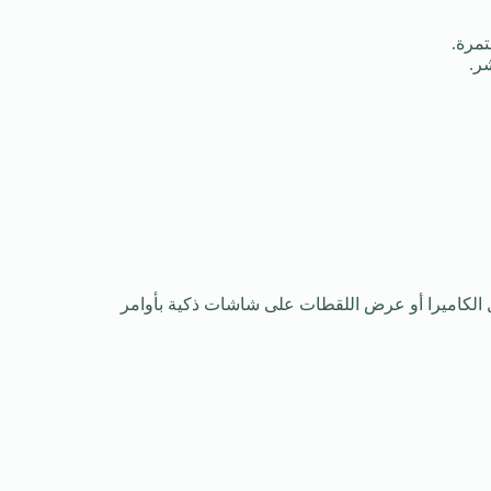
تمرة.
ر.
تكامل مع أنظمة المنزل الذكي مثل Alexa، Google Assistant، ما يسمح بتشغيل الكاميرا أو عرض اللقطات على شاشات ذكية بأوامر