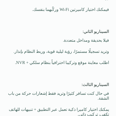
فيمكنك اختيار كاميرتين Wi-Fi وركّبهما بنفسك.
السيناريو الثاني:
فيلا بحديقة ومداخل متعددة.
وتريد تسجيلًا مستمرًا، رؤية ليلية قوية، وربط النظام بإنذار.
اطلب معاينة موقع وتركيبا احترافياً بنظام سلكي + NVR.
السيناريو الثالث:
في حال كنت تسافر كثيرًا وتريد فقط إشعارات حركة من باب
الشقة.
يمكنك اختيار كاميرا ذكية تعمل عبر التطبيق + تنبيهات للهاتف
تكفي، تركيب ذاتي.