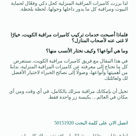
لذا برزت كاميرات المراقبة المنزلية كحل ذكي وفعّال لحماية
البيوت ومراقبة كل ما يدور داخلها وحولها، لحظة بلحظة.
فلماذا أصبحت خدمات تركيب كاميرات مراقبة الكويت، خيارًا
لا غنى عنه لأصحاب المنازل؟
وما هي أنواعها؟ وكيف نختار الأنسب منها؟
في هذا المقال مع فريق كاميرات مراقبة الكويت، نستعرض
كل ما تحتاج إلى معرفته عن كاميرات المراقبة المنزلية، بدايةً
من أهميتها وأنواعها، وصولًا إلى نصائح الخبراء لاختيار الأفضل
لك ولعائلتك.
تخيل أن بإمكانك مراقبة منزلك بالكامل، في أي وقت ومن أي
مكان في العالم… بكبسة زر واحدة فقط.
اتصل الان على كلمة البحث 50151920
لذا فهذا ليس حلمًا مستقبليًا، بل واقع تقدمه لك كاميرات