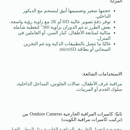
المزايا:
حجمها صغير وتصميمها أنيق لينسجم مع الديكور
الداخلي.
توفر دقة تصوير عالية HD أو 2K مع زاوية رؤية واسعة.
بعض الطُرز تدعم الدوران بزاوية 360° لتغطية شاملة.
مثالية لمتابعة الأطفال، كبار السن، أو العاملين في
المنزل.
غالبًا ما تتصل بالتطبيقات الذكية وتدعم التخزين
السحابي أو بطاقة microSD.
الاستخدامات الشائعة:
مراقبة غرف الأطفال، صالات الجلوس، المداخل الداخلية،
سلوك الخدم أو المربيات.
ثانيًا: كاميرات المراقبة الخارجية Outdoor Cameras من
(تركيب كاميرات مراقبة الكويت)
مخصصة لتحمل الظروف المناخية القاسية مثل المطر، الغبار،