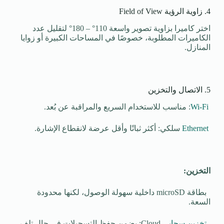
4. زاوية الرؤية Field of View
اختر كاميرا بزاوية تصوير واسعة 110° – 180° لتقليل عدد
الكاميرات المطلوبة، خصوصًا في المساحات الكبيرة أو زوايا
المنازل.
5. الاتصال والتخزين
Wi-Fi
: مناسب للاستخدام السريع والمراقبة عن بُعد.
Ethernet
سلكي: أكثر ثباتًا وأقل عرضة لانقطاع الإشارة.
التخزين:
بطاقة microSD داخلية سهولة الوصول، لكنها محدودة
السعة.
تخزين سحابي
Cloud: يضمن حفظ التسجيلات في حال تلف