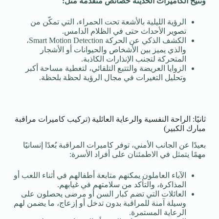
وتتيح الكاميرات الحديثة خصائص متقدمة مثل:
الرؤية الليلية بالأشعة تحت الحمراء، التي تمكّن من
تصوير الأحداث حتى في الظلام الدامس.
الكشف الذكي عن الحركة Smart Motion Detection،
والذي يميز بين الأشخاص والحيوانات أو الأشجار
المتحركة لتجنب الإنذارات الكاذبة.
الزوايا العريضة والتتبع التلقائي، لتغطية مساحة أكبر
وتحليل التغيرات في مجال الرؤية لحظة بلحظة.
ثانيًا: الراحة النفسية والرعاية العائلية (تركيب كاميرات مراقبة
مبارك الكبير)
بعيدًا عن الجانب الأمني، توفر كاميرات المراقبة بُعدًا إنسانيًا
مهمًا يتمثل في الاطمئنان على أفراد الأسرة:
الآباء العاملون يمكنهم متابعة أطفالهم في أثناء اللعب أو
المذاكرة، والتأكد من سلامتهم في غيابهم.
العائلات التي تضم كبار السن أو مرضى يحصلون على
وسيلة آمنة للمراقبة بدون تدخل أو إزعاج، ما يضمن لهم
الرعاية المستمرة.