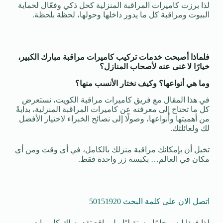
لذا برزت كاميرات المراقبة المنزلية كحل ذكي وفعّال لحماية
البيوت ومراقبة كل ما يدور داخلها وحولها، لحظة بلحظة.
فلماذا أصبحت خدمات تركيب كاميرات مراقبة مبارك الكبير،
خيارًا لا غنى عنه لأصحاب المنازل؟
وما هي أنواعها؟ وكيف نختار الأنسب منها؟
في هذا المقال مع فريق كاميرات مراقبة الكويت، نستعرض
كل ما تحتاج إلى معرفته عن كاميرات المراقبة المنزلية، بدايةً
من أهميتها وأنواعها، وصولًا إلى نصائح الخبراء لاختيار الأفضل
لك ولعائلتك.
تخيل أن بإمكانك مراقبة منزلك بالكامل، في أي وقت ومن أي
مكان في العالم… بكبسة زر واحدة فقط.
اتصل الان على كلمة البحث 50151920
لذا فهذا ليس حلمًا مستقبليًا، بل واقع تقدمه لك كاميرات