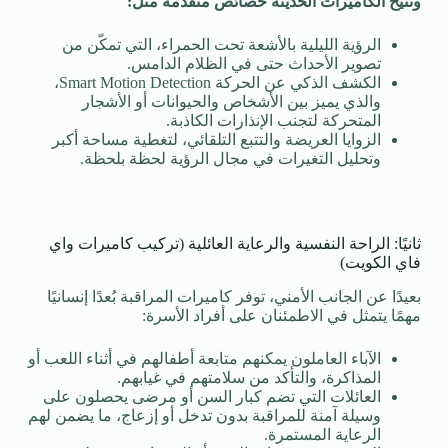
وتتيح الكاميرات الحديثة خصائص متقدمة مثل:
الرؤية الليلية بالأشعة تحت الحمراء، التي تمكّن من
تصوير الأحداث حتى في الظلام الدامس.
الكشف الذكي عن الحركة Smart Motion Detection،
والذي يميز بين الأشخاص والحيوانات أو الأشجار
المتحركة لتجنب الإنذارات الكاذبة.
الزوايا العريضة والتتبع التلقائي، لتغطية مساحة أكبر
وتحليل التغيرات في مجال الرؤية لحظة بلحظة.
ثانيًا: الراحة النفسية والرعاية العائلية (تركيب كاميرات واي
فاي الكويت)
بعيدًا عن الجانب الأمني، توفر كاميرات المراقبة بُعدًا إنسانيًا
مهمًا يتمثل في الاطمئنان على أفراد الأسرة:
الآباء العاملون يمكنهم متابعة أطفالهم في أثناء اللعب أو
المذاكرة، والتأكد من سلامتهم في غيابهم.
العائلات التي تضم كبار السن أو مرضى يحصلون على
وسيلة آمنة للمراقبة بدون تدخل أو إزعاج، ما يضمن لهم
الرعاية المستمرة.