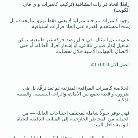
رابعًا: اتخاذ قرارات استباقية (تركيب كاميرات واي فاي
الكويت)
وجود كاميرات مراقبة منزلية لا يعني فقط توثيق ما يحدث، بل
يمنح المستخدم القدرة على اتخاذ قرارات استباقية.
على سبيل المثال، في حال رصد حركة غير طبيعية، يمكن
تشغيل إنذار صوتي تلقائي، أو إشعار أفراد العائلة، أو حتى
الاتصال بالجهات الأمنية خلال لحظات.
اتصل الان 50151920
الخلاصة كاميرات المراقبة المنزلية لم تعد ترفًا، بل هي
ضرورة واقعية تجمع بين الأمان، والراحة النفسية، والتقنية
الذكية.
فهي توفر حلولًا شاملة لمختلف احتياجات العائلة — من
الحماية من المخاطر الخارجية، إلى المتابعة الدقيقة للحياة
اليومية داخل البيت.
يقول خبير تركيب كاميرات واي فاي الكويت، إن الاستثمار في