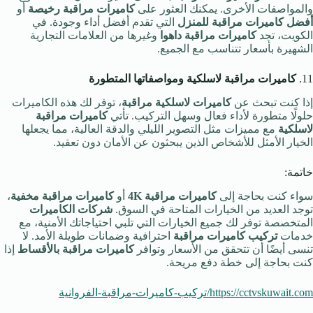
والمواصفات الأخرى. يمكنك العثور على
كاميرات مراقبة رخيصة
أو
أفضل كاميرات مراقبة للمنزل
التي تقدم أفضل أداء وجودة. في
الكويت، تجد
كاميرات مراقبة داهوا
وغيرها من العلامات التجارية
الشهيرة بأسعار تتناسب مع الجميع.
11.
كاميرات مراقبة لاسلكية ومواصفاتها المتطورة
إذا كنت تبحث عن
كاميرات لاسلكية مراقبة
، توفر لك هذه الكاميرات
حلولًا متطورة لأداء فعال وسهل التركيب. تأتي
كاميرات مراقبة
لاسلكية
مع مميزات مثل التصوير الليلي والدقة العالية، مما يجعلها
الخيار الأمثل للأشخاص الذين يبحثون عن الأمان دون تعقيد.
خاتمة:
سواء كنت بحاجة إلى
كاميرات مراقبة 4K
أو
كاميرات مراقبة مخفية
،
توجد العديد من الخيارات المتاحة في السوق.
شركات الكاميرات
المتخصصة توفر لك جميع الخيارات التي تلبي احتياجاتك الأمنية، مع
خدمات
تركيب كاميرات مراقبة
احترافية وضمانات طويلة الأمد. لا
تنسى أيضًا أن تتحقق من الأسعار وتوافر
كاميرات مراقبة بالأقساط
إذا
كنت بحاجة إلى خطة دفع مريحة.
https://cctvskuwait.com/تركيب-كاميرات-مراقبة-الفروانية