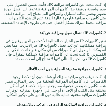
إذا كنت تبحث عن
كاميرات مراقبة 4K
، فأنت تضمن الحصول على
صور واضحة ودقيقة جدًا.
كاميرات المراقبة 4K
توفر لك أفضل جودة
تصوير وتعتبر مثالية للمنازل والمرافق التي تحتاج إلى مراقبة دقيقة،
مثل
كاميرات مراقبة خارجية عالية الدقة
. تتيح لك هذه الكاميرات
مراقبة محيط منزلك بشكل أفضل، حتى في ظروف الإضاءة الضعيفة.
2.
كاميرات IP: اتصال سهل ومراقبة عن بُعد
تعتبر
كاميرات IP
من الخيارات المثالية للأشخاص الذين يرغبون في
مراقبة ممتلكاتهم عن بُعد. تعمل
كاميرات IP
عبر الإنترنت، مما يعني
أنه يمكنك الوصول إلى كاميراتك من أي مكان عبر هاتفك الذكي أو
الكمبيوتر. إذا كنت تبحث عن
كاميرات مراقبة لاسلكية للمنزل
، فإن
كاميرات IP
هي الخيار المثالي لأنها لا تحتاج إلى أسلاك معقدة.
3.
كاميرات مراقبة مخفية: الحماية بدون لفت الأنظار
إذا كنت ترغب في مراقبة منزلك أو عملك دون أن تلاحظ وجود
الكاميرات، فإن
كاميرات المراقبة المخفية
هي الخيار المثالي. تتميز
هذه الكاميرات بصغر حجمها، مما يجعلها سهلة الاختباء في أماكن
مختلفة مثل الكتب أو الإضاءة أو حتى في الأجهزة المنزلية. توفر لك
كاميرات مراقبة مخفية
حماية عالية دون التأثير على ديكور المكان.
4.
كاميرات مراقبة لاسلكية: الراحة في التركيب والاستخدام