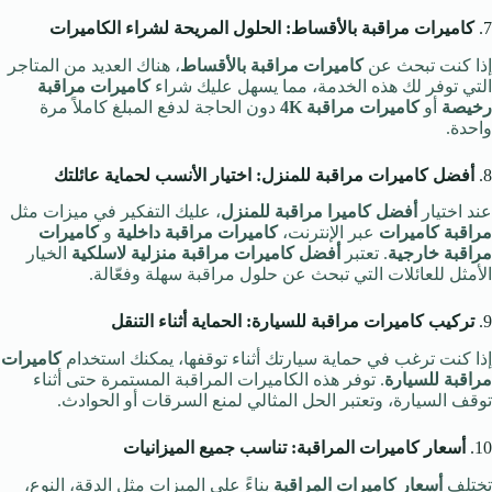
7.
كاميرات مراقبة بالأقساط: الحلول المريحة لشراء الكاميرات
إذا كنت تبحث عن
كاميرات مراقبة بالأقساط
، هناك العديد من المتاجر
التي توفر لك هذه الخدمة، مما يسهل عليك شراء
كاميرات مراقبة
رخيصة
أو
كاميرات مراقبة 4K
دون الحاجة لدفع المبلغ كاملاً مرة
واحدة.
8.
أفضل كاميرات مراقبة للمنزل: اختيار الأنسب لحماية عائلتك
عند اختيار
أفضل كاميرا مراقبة للمنزل
، عليك التفكير في ميزات مثل
مراقبة كاميرات
عبر الإنترنت،
كاميرات مراقبة داخلية
و
كاميرات
مراقبة خارجية
. تعتبر
أفضل كاميرات مراقبة منزلية لاسلكية
الخيار
الأمثل للعائلات التي تبحث عن حلول مراقبة سهلة وفعّالة.
9.
تركيب كاميرات مراقبة للسيارة: الحماية أثناء التنقل
إذا كنت ترغب في حماية سيارتك أثناء توقفها، يمكنك استخدام
كاميرات
مراقبة للسيارة
. توفر هذه الكاميرات المراقبة المستمرة حتى أثناء
توقف السيارة، وتعتبر الحل المثالي لمنع السرقات أو الحوادث.
10.
أسعار كاميرات المراقبة: تناسب جميع الميزانيات
تختلف
أسعار كاميرات المراقبة
بناءً على الميزات مثل الدقة، النوع،