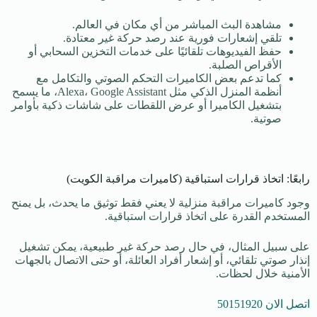
مشاهدة البث المباشر من أي مكان في العالم.
تلقي إشعارات فورية عند رصد حركة غير معتادة.
حفظ الفيديوهات تلقائيًا على خدمات التخزين السحابي أو
الأقراص الصلبة.
كما تدعم بعض الكاميرات التحكم الصوتي والتكامل مع
أنظمة المنزل الذكي مثل Alexa، Google Assistant، ما يسمح
بتشغيل الكاميرا أو عرض اللقطات على شاشات ذكية بأوامر
صوتية.
رابعًا: اتخاذ قرارات استباقية (كاميرات مراقبة الكويت)
وجود كاميرات مراقبة منزلية لا يعني فقط توثيق ما يحدث، بل يمنح
المستخدم القدرة على اتخاذ قرارات استباقية.
على سبيل المثال، في حال رصد حركة غير طبيعية، يمكن تشغيل
إنذار صوتي تلقائي، أو إشعار أفراد العائلة، أو حتى الاتصال بالجهات
الأمنية خلال لحظات.
اتصل الان 50151920