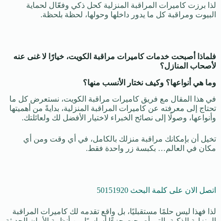
لذا برزت كاميرات المراقبة المنزلية كحل ذكي وفعّال لحماية
البيوت ومراقبة كل ما يدور داخلها وحولها، لحظة بلحظة.
فلماذا أصبحت خدمات كاميرات مراقبة الكويت، خيارًا لا غنى عنه
لأصحاب المنازل؟
وما هي أنواعها؟ وكيف نختار الأنسب منها؟
في هذا المقال مع فريق كاميرات مراقبة الكويت، نستعرض كل ما
تحتاج إلى معرفته عن كاميرات المراقبة المنزلية، بدايةً من أهميتها
وأنواعها، وصولًا إلى نصائح الخبراء لاختيار الأفضل لك ولعائلتك.
تخيل أن بإمكانك مراقبة منزلك بالكامل، في أي وقت ومن أي
مكان في العالم… بكبسة زر واحدة فقط.
اتصل الان على كلمة البحث 50151920
لذا فهذا ليس حلمًا مستقبليًا، بل واقع تقدمه لك كاميرات المراقبة
المنزلية الذكية، التي أصبحت جزءًا أساسيًا من أنظمة الأمان الحديثة